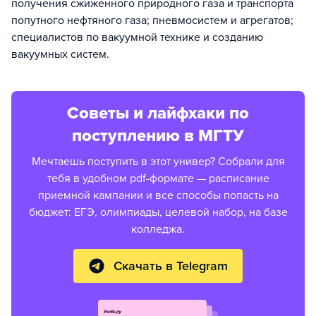
получения сжиженного природного газа и транспорта
попутного нефтяного газа; пневмосистем и агрегатов;
специалистов по вакуумной технике и созданию
вакуумных систем.
Советы и лайфхаки по
поступлению в МГТУ
Мечтаешь поступить в этот универ? Собрали для
тебя в удобном pdf-формате — расписание
приемной кампании и все способы попасть на
бюджет: ЕГЭ, олимпиады, целевой набор, на базе
колледжа.
Скачать в Telegram