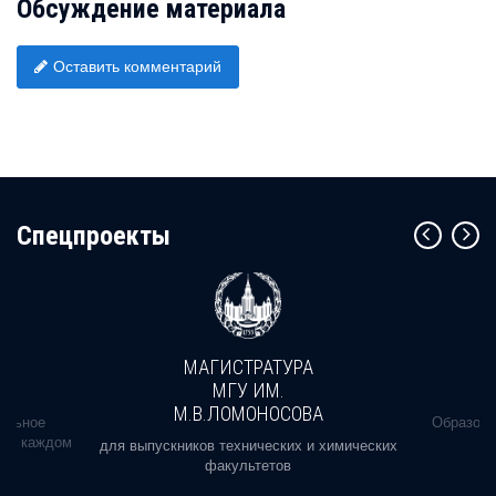
Обсуждение материала
Оставить комментарий
Cпецпроекты
МАГИСТРАТУРА
МГУ ИМ.
М.В.ЛОМОНОСОВА
альное
Образова
ь в каждом
для выпускников технических и химических
факультетов