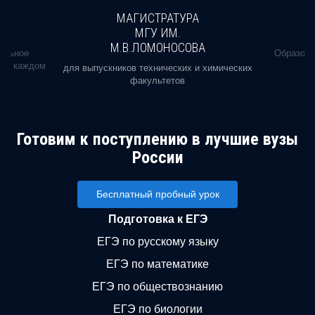
МАГИСТРАТУРА
МГУ ИМ.
М.В.ЛОМОНОСОВА
альное
Образова
ь в каждом
для выпускников технических и химических
факультетов
Готовим к поступлению в лучшие вузы
России
Бесплатный пробный урок
Подготовка к ЕГЭ
ЕГЭ по русскому языку
ЕГЭ по математике
ЕГЭ по обществознанию
ЕГЭ по биологии