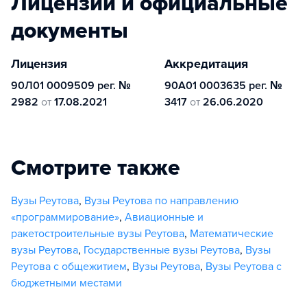
Лицензии и официальные
документы
Лицензия
Аккредитация
90Л01 0009509 рег. №
90А01 0003635 рег. №
2982
от
17.08.2021
3417
от
26.06.2020
Смотрите также
Вузы Реутова
,
Вузы Реутова по направлению
«программирование»
,
Авиационные и
ракетостроительные вузы Реутова
,
Математические
вузы Реутова
,
Государственные вузы Реутова
,
Вузы
Реутова с общежитием
,
Вузы Реутова
,
Вузы Реутова с
бюджетными местами